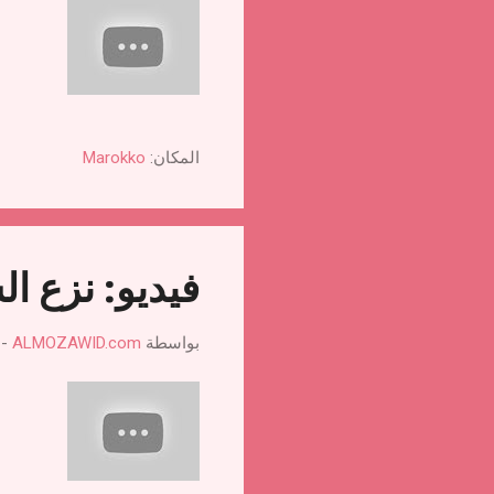
المكان:
Marokko
فيديو: نزع ا
بواسطة
ALMOZAWID.com
-