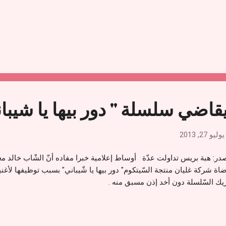
قاضي سلسلة " دور بيها يا شيبا
يوليو 27, 2013
در: هبة بريس تداولت عدّة أوساط إعلامية خبرا مفاده أنّ الشّاب خالد مغنّ
اة شركة غليان منتجة السّيتكوم" دور بيها يا شّيباني" بسبب توظيفها لأغنيت
يك السّلسلة دون أخد إذن مسبق منه .