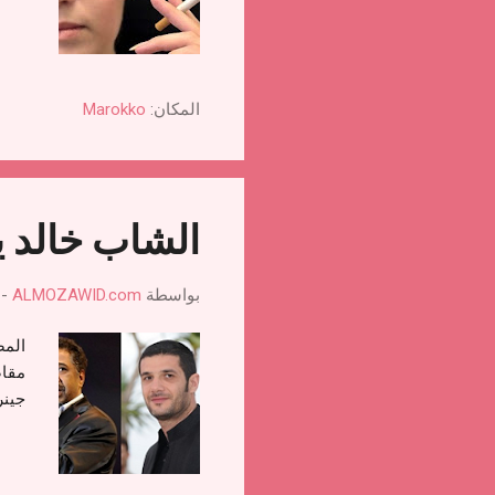
المكان:
Marokko
الشاب خالد ي
بواسطة
ALMOZAWID.com
-
المص
مقاض
جينر