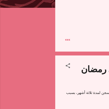
»»»
 الابتدائية في سلا فتاة، تبلغ من العمر 18 سنة، بالسجن لمدة ثلاثة أشهر، بسبب