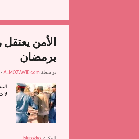
الأمن يعتقل 
برمضان
بواسطة
ALMOZAWID.com
-
المص
لا يتجاوز عمره 7
المكان:
Marokko