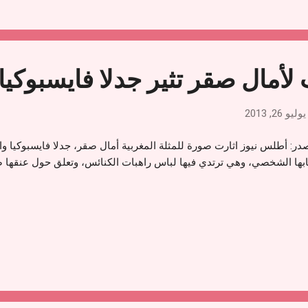
أمال صقر تثير جدلا فايسبوكيا
يوليو 26, 2013
در: أطلس نيوز اثارت صورة للمثلة المغربية أمال صقر، جدلا فايسبوكيا وا
ها الشخصي، وهي ترتدي فيها لباس راهبات الكنائس، وتعلق حول عنقها صل