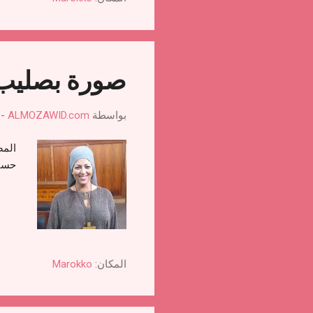
صورة بصليب ل
بواسطة
ALMOZAWID.com
-
المص
حساب
المكان:
Marokko