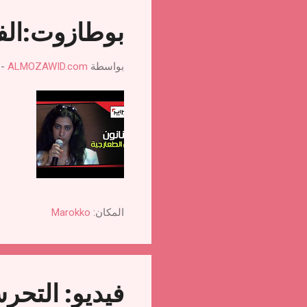
بوطازوت:الفن
بواسطة
ALMOZAWID.com
-
المكان:
Marokko
فيديو: التحر