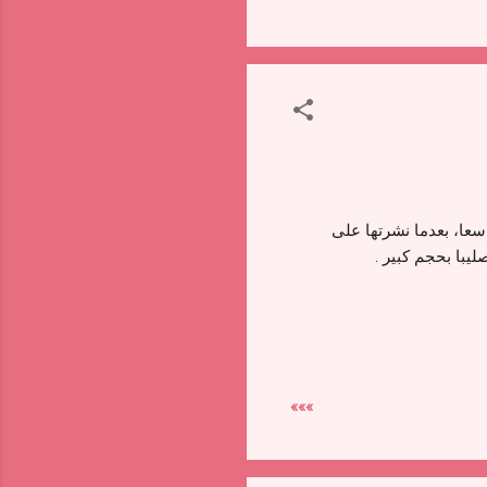
سعا، بعدما نشرتها على
يبا بحجم كبير .
»»»