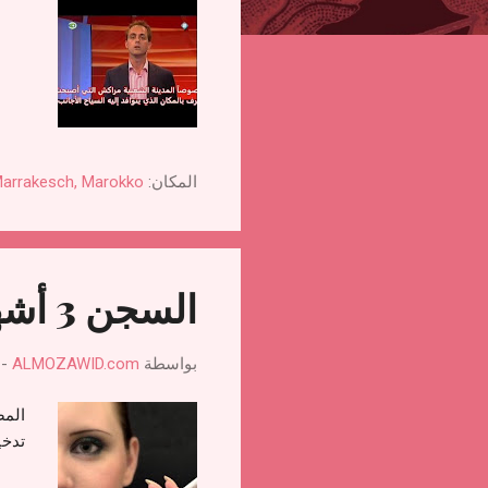
ت
المكان:
arrakesch, Marokko
السجن 3 أشهر لفتاة دخنت سيجارة نهارا في رمضان
بواسطة
ALMOZAWID.com
-
تدخي