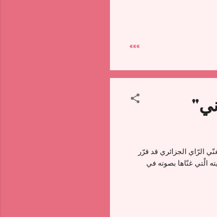
»»»
ني"
ي الرّاي الجزائري قد قرّر
ه الْتي غنّاها بصوته في