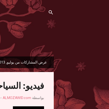
عرض المشاركات من يوليو, 2013
ا
ل
م
فيديو: السيا
ش
ا
ر
بواسطة
ALMOZAWID.com
-
ك
ا