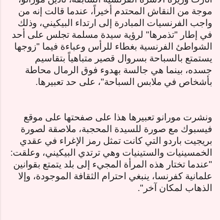
موجة من النقاش المحتدم أخيراً، عندما قالت إنه من
واجب الفرنسيات المبادرة إلى ارتداء البيكيني، وذلك
في إطار "تذمرها" لرؤية سيدة مسلمة تجلس على أحد
الشواطئ الفرنسية بغطاء للرأس وعباءة فيما "زوجها
يستمتع بالسباحة بسروال قصير متباهياً بتقاسيم
جسده، بينما هي جالسة بهدوء فوق الرمال محاطة
بأشخاص في ملابس السباحة"، على حد تعبيرها.
ونشرت مورانو تعبيرها هذا على صفحتها على موقع
فيسبوك مع صورة للسيدة المحجبة، ملاصقة لصورة
بريجيت باردو التي كانت تمثل رمز الإغراء في عقدي
الخمسينيات والستينيات وهي ترتدي البيكيني، وعلقت:
"عندما تختار هذه المرأة المجيء إلى بلد يتمتع بقوانين
علمانية كفرنسا، ينبغي احترام الثقافة الموجودة، وإلا
الذهاب لمكان آخر".