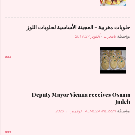
حلويات مغربية - العجينة الأساسية لحلويات اللوز
بواسطة
يامغرب
-
أكتوبر 27, 2019
»»»
Deputy Mayor Vienna receives Osama
Judeh
بواسطة
ALMOZAWID.com
-
نوفمبر 11, 2020
»»»