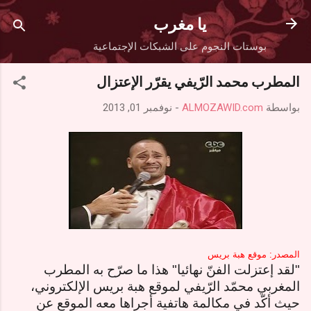
التخطي إلى المحتوى الرئيسي
يا مغرب
بوستات النجوم على الشبكات الإجتماعية
المطرب محمد الرّيفي يقرّر الإعتزال
بواسطة
ALMOZAWID.com
-
نوفمبر 01, 2013
المصدر: موقع هبة بريس
"لقد إعتزلت الفنّ نهائيا" هذا ما صرّح به المطرب
المغربي محمّد الرّيفي لموقع هبة بريس الإلكتروني،
حيث أكّد في مكالمة هاتفية أجراها معه الموقع عن