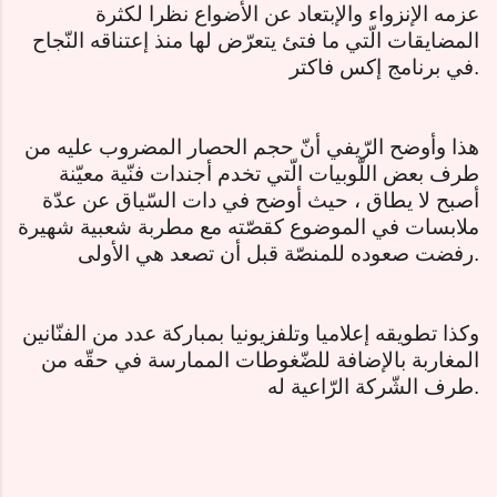
عزمه الإنزواء والإبتعاد عن الأضواع نظرا لكثرة
المضايقات الّتي ما فتئ يتعرّض لها منذ إعتناقه النّجاح
.
في برنامج إكس فاكتر
هذا وأوضح الرّيفي أنّ حجم الحصار المضروب عليه من
طرف بعض اللّوبيات الّتي تخدم أجندات فنّية معيّنة
أصبح لا يطاق ، حيث أوضح في دات السّياق عن عدّة
ملابسات في الموضوع كقصّته مع مطربة شعبية شهيرة
.
رفضت صعوده للمنصّة قبل أن تصعد هي الأولى
وكذا تطويقه إعلاميا وتلفزيونيا بمباركة عدد من الفنّانين
المغاربة بالإضافة للضّغوطات الممارسة في حقّه من
.
طرف الشّركة الرّاعية له