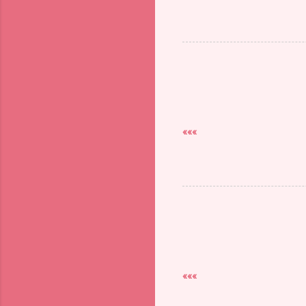
»»»
»»»