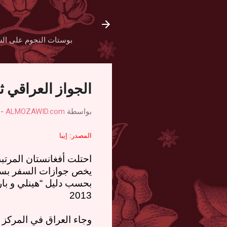
بوستات النجوم على الش
الجواز العراقي 
بواسطة
ALMOZAWID.com
-
المصدر: إيبا
احتلت أفغانستان المرتب
يخص جوازات السفر بسب
بحسب دليل “هينلي و بار
2013
وجاء العراق في المركز 