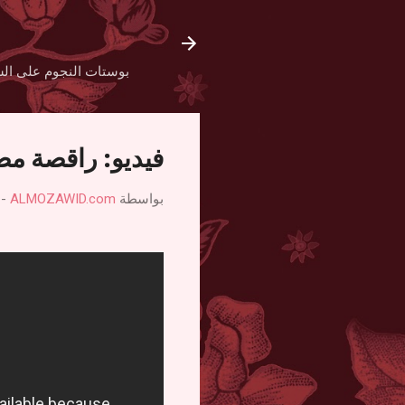
بوستات النجوم على الش
فيديو: راقصة مص
بواسطة
ALMOZAWID.com
-