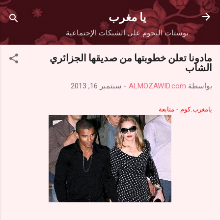
التخطي إلى المحتوى الرئيسي
يا مغرب
بوستات النجوم على الشبكات الإجتماعية
مادونا تعلن خطوبتها من صديقها الجزائري
الشاب
بواسطة
ALMOZAWID.com
-
سبتمبر 16, 2013
يامغرب.كوم - متابعة