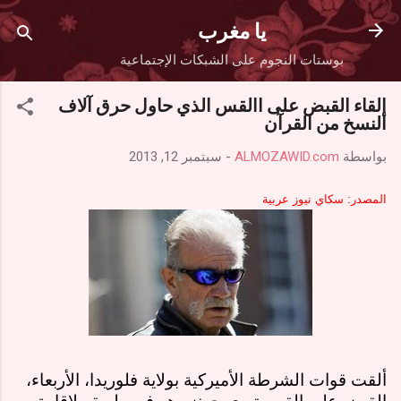
التخطي إلى المحتوى الرئيسي
يا مغرب
بوستات النجوم على الشبكات الإجتماعية
إلقاء القبض على االقس الذي حاول حرق آلاف
النسخ من القرآن
بواسطة
ALMOZAWID.com
-
سبتمبر 12, 2013
المصدر: سكاي نيوز عربية
ألقت قوات الشرطة الأميركية بولاية فلوريدا، الأربعاء،