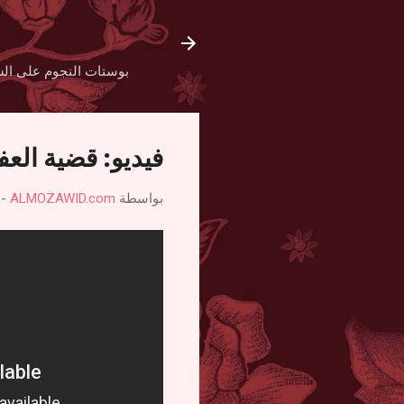
بوستات النجوم على الش
فيديو: قضية العف
بواسطة
ALMOZAWID.com
-