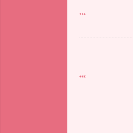
»»»
»»»