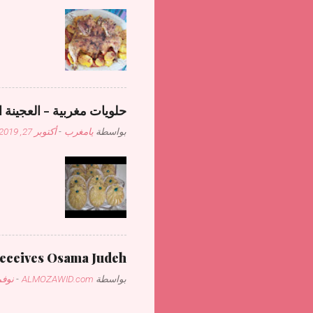
حلويات مغربية - العجينة ا
بواسطة
يامغرب
-
أكتوبر 27, 2019
receives Osama Judeh
بواسطة
ALMOZAWID.com
-
نوفمبر 1