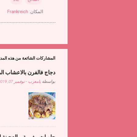
المكان:
Frankreich
المشاركات الشائعة من هذه المد
دجاج فالفرن بالاعشاب ال
بواسطة
يامغرب
-
نوفمبر 07, 2019
حلويات مغربية - العجينة ا