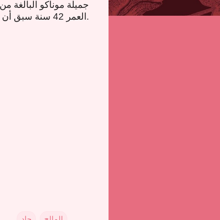
.
العمر 42 سنة سبق أن تردد أنهما ينتظران طفلا في ظل غياب أي تأكيد رسمي
المالح
جاد