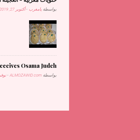
بواسطة
يامغرب
-
أكتوبر 27, 2019
receives Osama Judeh
بواسطة
ALMOZAWID.com
-
نوفمبر 1