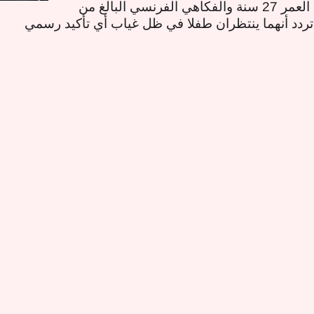
جميلة موناكو البالغة من العمر 27 سنة والفكاهي الفرنسي البالغ من