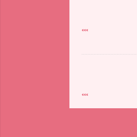
»»»
»»»