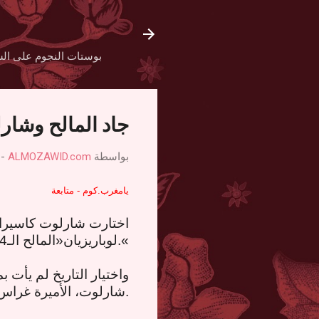
بوستات النجوم على الش
جاد المالح وشارلوت ك
بواسطة
ALMOZAWID.com
-
يامغرب.كوم - متابعة
اختارت شارلوت كاسيراغي
».
لوباريزيان
«
المالح الـ14 من شتنبر تاريخا لعقد قرانهما حسب
.
شارلوت، الأميرة غراس 