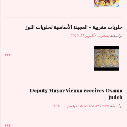
حلويات مغربية - العجينة الأساسية لحلويات اللوز
بواسطة
يامغرب
-
أكتوبر 27, 2019
»»»
Deputy Mayor Vienna receives Osama
Judeh
بواسطة
ALMOZAWID.com
-
نوفمبر 11, 2020
»»»