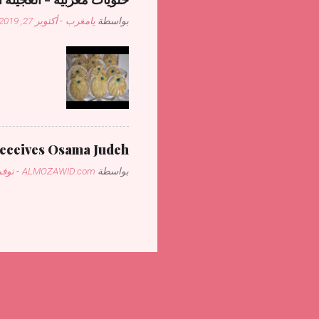
بواسطة
يامغرب
-
أكتوبر 27, 2019
receives Osama Judeh
بواسطة
ALMOZAWID.com
-
نوفمبر 1