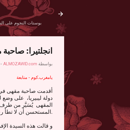
بوستات النجوم على الش
انجلتيرا: صاحبة 
بواسطة
ALMOZAWID.com
-
يامغرب.كوم - متابعة
دولة ليبيريا،
على وضع لو
المقهى
يُسَيَّر من طرف
.
المستحسن أن لا تطأ رج
و قالت هذه السيدة الإف