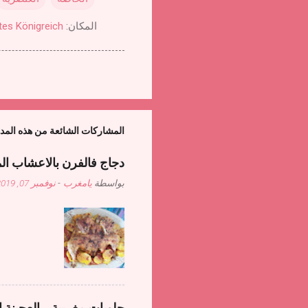
المكان:
tes Königreich
المشاركات الشائعة من هذه المد
دجاج فالفرن بالاعشاب ال
بواسطة
يامغرب
-
نوفمبر 07, 2019
حلويات مغربية - العجينة ا