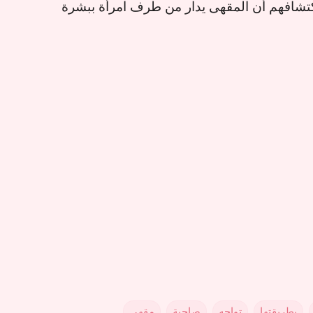
كتشافهم أن المقهى يدار من طرف امرأة ببشرة
بطريقتها
تواجه
صاحبة
مقهى