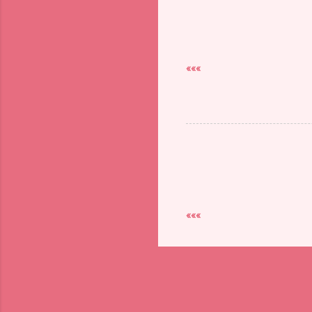
»»»
»»»