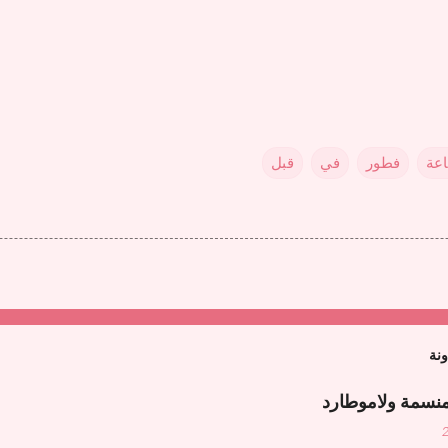
عة
فطور
في
قبل
ونة
منسمة ولاموطارد