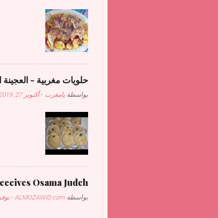
حلويات مغربية - العجينة ا
بواسطة
يامغرب
-
أكتوبر 27, 2019
receives Osama Judeh
بواسطة
ALMOZAWID.com
-
نوفمبر 1