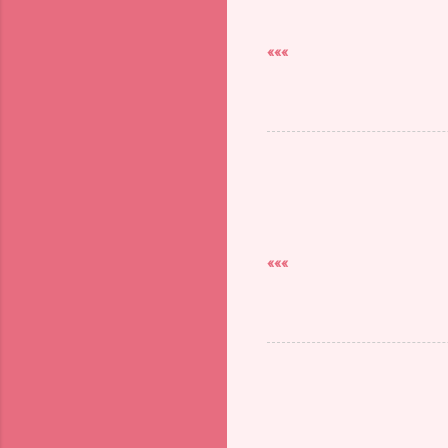
»»»
»»»