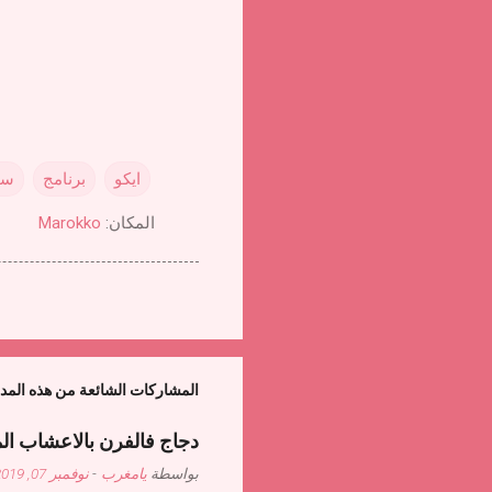
ايكو
برنامج
سا
المكان:
Marokko
المشاركات الشائعة من هذه المد
دجاج فالفرن بالاعشاب ال
بواسطة
يامغرب
-
نوفمبر 07, 2019