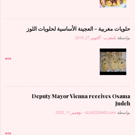
حلويات مغربية - العجينة الأساسية لحلويات اللوز
بواسطة
يامغرب
-
أكتوبر 27, 2019
»»»
Deputy Mayor Vienna receives Osama
Judeh
بواسطة
ALMOZAWID.com
-
نوفمبر 11, 2020
»»»